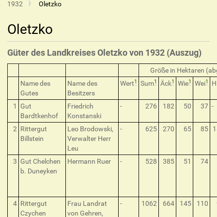
1932
Oletzko
Oletzko
Güter des Landkreises Oletzko von 1932 (Auszug)
Größe in Hektaren (ab
1
1
1
1
1
Name des
Name des
Wert
Sum
Äck
Wie
Wei
H
Gutes
Besitzers
1
Gut
Friedrich
-
276
182
50
37
-
Bardtkenhof
Konstanski
2
Rittergut
Leo Brodowski,
-
625
270
65
85
1
Billstein
Verwalter Herr
Leu
3
Gut Chelchen
Hermann Ruer
-
528
385
51
74
b. Duneyken
4
Rittergut
Frau Landrat
-
1062
664
145
110
Czychen
von Gehren,