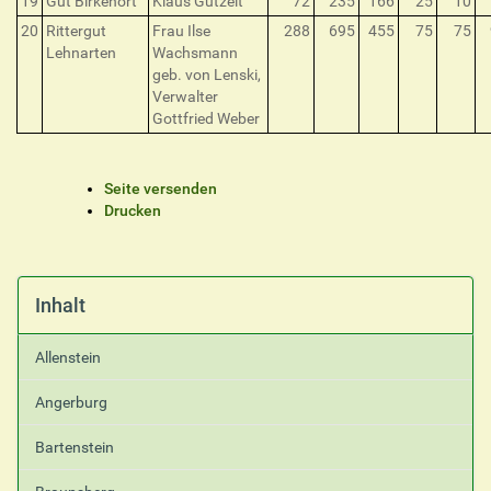
19
Gut Birkenort
Klaus Gutzeit
72
235
166
25
10
20
Rittergut
Frau Ilse
288
695
455
75
75
Lehnarten
Wachsmann
geb. von Lenski,
Verwalter
Gottfried Weber
I
Seite versenden
n
Drucken
h
a
l
t
Inhalt
s
p
Allenstein
e
z
Angerburg
i
f
Bartenstein
i
s