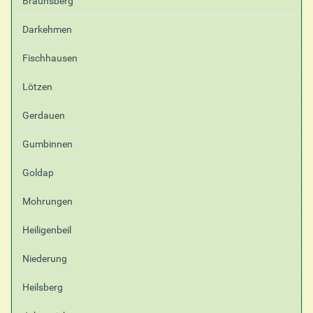
Braunsberg
c
h
Darkehmen
e
A
Fischhausen
k
t
i
Lötzen
o
n
Gerdauen
e
n
Gumbinnen
Goldap
Mohrungen
Heiligenbeil
Niederung
Heilsberg