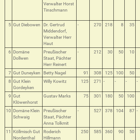
Verwalter Horst
Tinschmann
5
Gut Diebowen
Dr. Gertrud
-
270
218
8
35
Middendorf,
Verwalter Herr
Haut
6
Domäne
Preußischer
-
212
30
50
10
Dollwen
Staat, Pächter
Herr Reinert
7
Gut Duneyken
Betty Nagel
91
308
125
100
50
8
Gut Klein
Willy Kowitz
125
271
-
-
-
-
Gordeyken
9
Gut
Gustav Marks
75
301
180
50
100
Klöwenhorst
10
Domäne Klein
Preußischer
-
527
378
104
87
-
Schwaig
Staat, Pächter
Anna Tolkmit
11
Köllmisch Gut
Roderich
250
585
360
90
50
Nordenthal
Hillmann