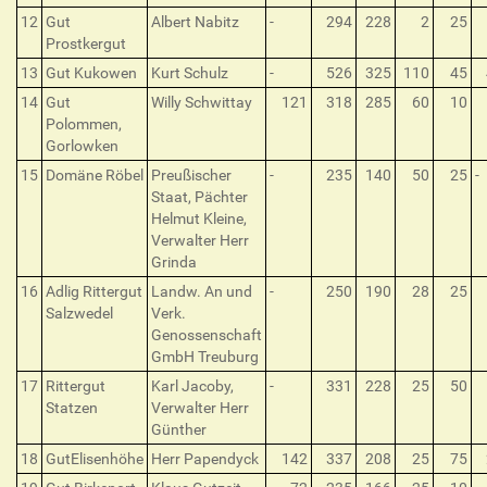
12
Gut
Albert Nabitz
-
294
228
2
25
Prostkergut
13
Gut Kukowen
Kurt Schulz
-
526
325
110
45
14
Gut
Willy Schwittay
121
318
285
60
10
Polommen,
Gorlowken
15
Domäne Röbel
Preußischer
-
235
140
50
25
-
Staat, Pächter
Helmut Kleine,
Verwalter Herr
Grinda
16
Adlig Rittergut
Landw. An und
-
250
190
28
25
Salzwedel
Verk.
Genossenschaft
GmbH Treuburg
17
Rittergut
Karl Jacoby,
-
331
228
25
50
Statzen
Verwalter Herr
Günther
18
GutElisenhöhe
Herr Papendyck
142
337
208
25
75