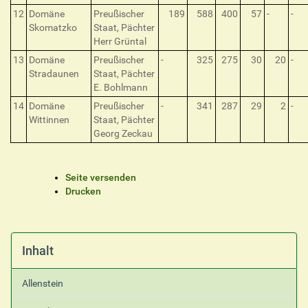
12
Domäne
Preußischer
189
588
400
57
-
-
Skomatzko
Staat, Pächter
Herr Grüntal
13
Domäne
Preußischer
-
325
275
30
20
-
Stradaunen
Staat, Pächter
E. Bohlmann
14
Domäne
Preußischer
-
341
287
29
2
-
Wittinnen
Staat, Pächter
Georg Zeckau
I
Seite versenden
n
Drucken
h
a
l
t
Inhalt
s
p
Allenstein
e
z