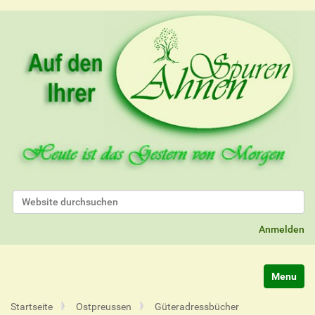
Website durchsuchen
Erweiterte Suche…
Anmelden
Navigatio
Startseite
Ostpreussen
Güteradressbücher