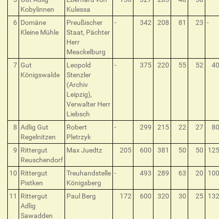
Kobylinnen
Kulessa
6
Domäne
Preußischer
-
342
208
81
23
-
Kleine Mühle
Staat, Pächter
Herr
Meackelburg
7
Gut
Leopold
-
375
220
55
52
4
Königswalde
Stenzler
(Archiv
Leipzig),
Verwalter Herr
Liebsch
8
Adlig Gut
Robert
-
299
215
22
27
8
Regelnitzen
Pletrzyk
9
Rittergut
Max Juedtz
205
600
381
50
50
12
Reuschendorf
10
Rittergut
Treuhandstelle
-
493
289
63
20
10
Pistken
Königsberg
11
Rittergut
Paul Berg
172
600
320
30
25
13
Adlig
Sawadden