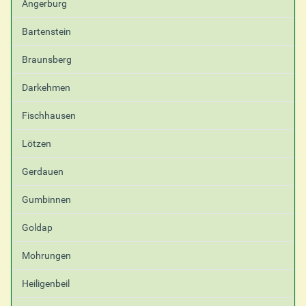
Angerburg
i
f
Bartenstein
i
s
Braunsberg
c
h
Darkehmen
e
A
Fischhausen
k
t
i
Lötzen
o
n
Gerdauen
e
n
Gumbinnen
Goldap
Mohrungen
Heiligenbeil