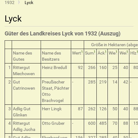
1932
Lyck
Lyck
Güter des Landkreises Lyck von 1932 (Auszug)
Größe in Hektaren (abge
1
1
1
1
1
Name des
Name des
Wert
Sum
Äck
Wie
Wei
Hlz
Gutes
Besitzers
1
Rittergut
Heinz Bredull
92
266
160
25
40
8
Miechowen
2
Gut
Preußischer
-
285
219
14
42
-
Catrinowen
Staat, Pächter
Otto
Brachvogel
3
Adlig Gut
Herr Lingk
87
262
126
50
40
8
Glinken
4
Rittergut
Otto Gruber
-
600
485
70
88
1
Adlig Jucha
5
Gut Adlig
Eberhard von
156
327
285
40
50
-