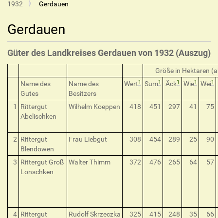
1932
Gerdauen
Gerdauen
Güter des Landkreises Gerdauen von 1932 (Auszug)
Größe in Hektaren (
1
1
1
1
1
Name des
Name des
Wert
Sum
Äck
Wie
Wei
Gutes
Besitzers
1
Rittergut
Wilhelm Koeppen
418
451
297
41
75
Abelischken
2
Rittergut
Frau Liebgut
308
454
289
25
90
Blendowen
3
Rittergut Groß
Walter Thimm
372
476
265
64
57
Lonschken
4
Rittergut
Rudolf Skrzeczka
325
415
248
35
66