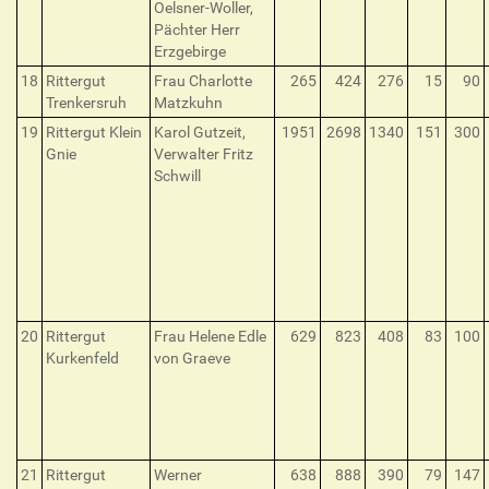
Oelsner-Woller,
Pächter Herr
Erzgebirge
18
Rittergut
Frau Charlotte
265
424
276
15
90
Trenkersruh
Matzkuhn
19
Rittergut Klein
Karol Gutzeit,
1951
2698
1340
151
300
Gnie
Verwalter Fritz
Schwill
20
Rittergut
Frau Helene Edle
629
823
408
83
100
Kurkenfeld
von Graeve
21
Rittergut
Werner
638
888
390
79
147