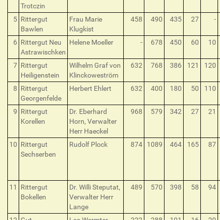
Trotczin
5
Rittergut
Frau Marie
458
490
435
27
-
Bawlen
Klugkist
6
Rittergut Neu
Helene Moeller
-
678
450
60
10
Astrawischken
7
Rittergut
Wilhelm Graf von
632
768
386
121
120
Heiligenstein
Klinckoweström
8
Rittergut
Herbert Ehlert
632
400
180
50
110
Georgenfelde
9
Rittergut
Dr. Eberhard
968
579
342
27
21
Korellen
Horn, Verwalter
Herr Haeckel
10
Rittergut
Rudolf Plock
874
1089
464
165
87
Sechserben
11
Rittergut
Dr. Willi Steputat,
489
570
398
58
94
Bokellen
Verwalter Herr
Lange