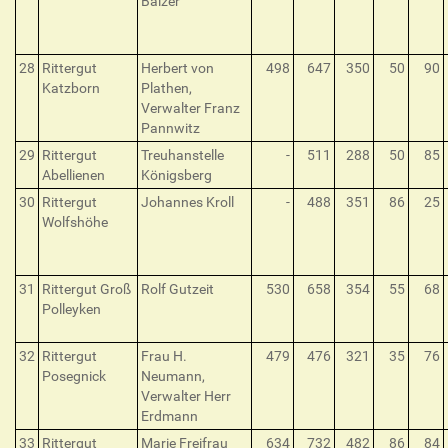
Balzer
28
Rittergut
Herbert von
498
647
350
50
90
Katzborn
Plathen,
Verwalter Franz
Pannwitz
29
Rittergut
Treuhanstelle
-
511
288
50
85
Abellienen
Königsberg
30
Rittergut
Johannes Kroll
-
488
351
86
25
Wolfshöhe
31
Rittergut Groß
Rolf Gutzeit
530
658
354
55
68
Polleyken
32
Rittergut
Frau H.
479
476
321
35
76
Posegnick
Neumann,
Verwalter Herr
Erdmann
33
Rittergut
Marie Freifrau
634
732
482
86
84