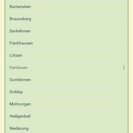
f
Bartenstein
i
s
Braunsberg
c
h
Darkehmen
e
A
Fischhausen
k
t
i
Lötzen
o
n
Gerdauen
e
n
Gumbinnen
Goldap
Mohrungen
Heiligenbeil
Niederung