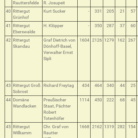
Rauttersfelde
R. Josupeit
40
Rittergut
Kurt Sucker
-
331
205
21
57
Grünhof
41
Rittergut
H. Klöpper
-
350
287
37
60
Eberswalde
42
Rittergut
Graf Dietrich von
1604
2126
1279
162
267
Skandau
Dönhoff-Basel,
Verwalter Ernst
Sipli
43
Rittergut Groß
Richard Freytag
434
464
340
44
25
Sobrost
44
Domäne
Preußischer
1114
450
222
68
45
Wandlacken
Staat, Pächter
Robert
Totenhöfer
45
Rittergut
Chr. Graf von
1668
2162
1319
282
154
Willkamm
Rautter