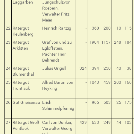
Laggarben
Jungschulzvon
Roebern,
Verwalter Fritz
Meier
22
Rittergut
Heinrich Raitzig
-
360
200
10
115
Keulenberg
23
Rittergut
Graf von und zu
-
1904
1157
248
184
Arklitten
Egloffstein,
Pächter Herr
Behrendt
24
Rittergut
Julius Grigull
324
394
250
40
38
Blumenthal
25
Rittergut
Alfred Baron von
-
1043
459
200
166
Truntlack
Heyking
26
Gut Gneisenau
Erich
-
965
503
25
175
Schimmelpfennig
27
Rittergut Groß
Carl von Dunker,
429
633
249
44
103
Pentlack
Verwalter Georg