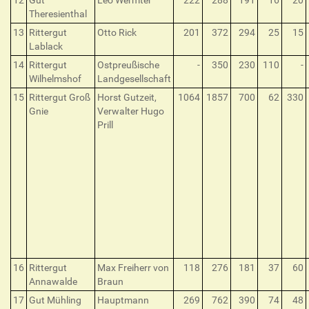
12
Gut
Leo Wermter
222
288
191
16
20
Theresienthal
13
Rittergut
Otto Rick
201
372
294
25
15
Lablack
14
Rittergut
Ostpreußische
-
350
230
110
-
Wilhelmshof
Landgesellschaft
15
Rittergut Groß
Horst Gutzeit,
1064
1857
700
62
330
Gnie
Verwalter Hugo
Prill
16
Rittergut
Max Freiherr von
118
276
181
37
60
Annawalde
Braun
17
Gut Mühling
Hauptmann
269
762
390
74
48