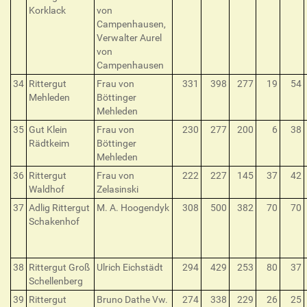
Korklack
von
Campenhausen,
Verwalter Aurel
von
Campenhausen
34
Rittergut
Frau von
331
398
277
19
54
Mehleden
Böttinger
Mehleden
35
Gut Klein
Frau von
230
277
200
6
38
Rädtkeim
Böttinger
Mehleden
36
Rittergut
Frau von
222
227
145
37
42
Waldhof
Zelasinski
37
Adlig Rittergut
M. A. Hoogendyk
308
500
382
70
70
Schakenhof
38
Rittergut Groß
Ulrich Eichstädt
294
429
253
80
37
Schellenberg
39
Rittergut
Bruno Dathe Vw.
274
338
229
26
25