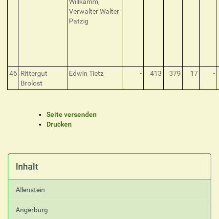
Willkamm,
Verwalter Walter
Patzig
46
Rittergut
Edwin Tietz
-
413
379
17
-
Brolost
I
Seite versenden
n
Drucken
h
a
l
t
Inhalt
s
p
Allenstein
e
z
Angerburg
i