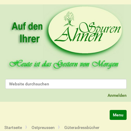
Website durchsuchen
Erweiterte Suche…
Anmelden
Navigatio
Startseite
Ostpreussen
Güteradressbücher