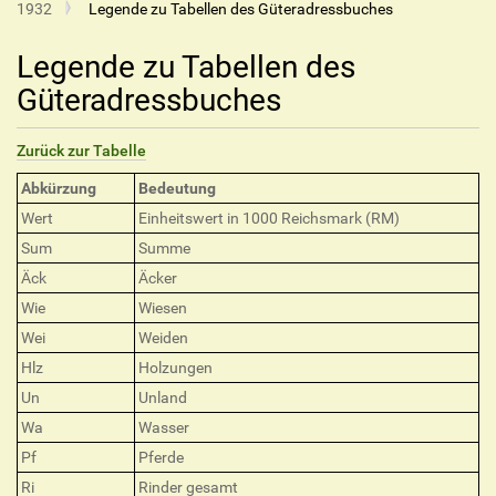
1932
Legende zu Tabellen des Güteradressbuches
Legende zu Tabellen des
Güteradressbuches
Zurück zur Tabelle
Abkürzung
Bedeutung
Wert
Einheitswert in 1000 Reichsmark (RM)
Sum
Summe
Äck
Äcker
Wie
Wiesen
Wei
Weiden
Hlz
Holzungen
Un
Unland
Wa
Wasser
Pf
Pferde
Ri
Rinder gesamt