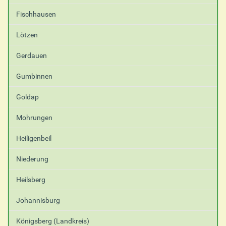
A
Fischhausen
k
t
i
Lötzen
o
n
Gerdauen
e
n
Gumbinnen
Goldap
Mohrungen
Heiligenbeil
Niederung
Heilsberg
Johannisburg
Königsberg (Landkreis)