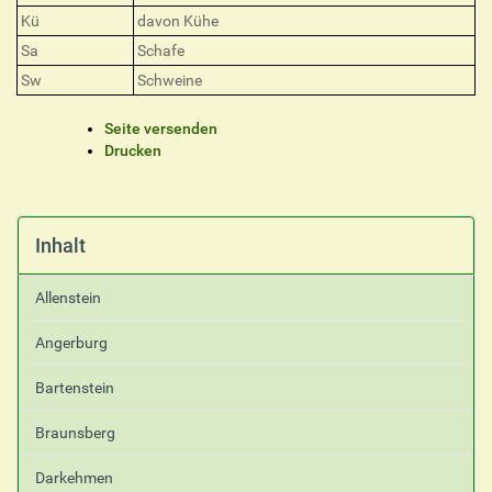
Kü
davon Kühe
Sa
Schafe
Sw
Schweine
I
Seite versenden
n
Drucken
h
a
l
t
Inhalt
s
p
Allenstein
e
z
Angerburg
i
f
Bartenstein
i
s
Braunsberg
c
h
Darkehmen
e