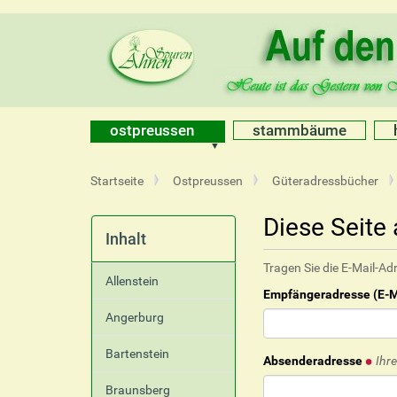
ostpreussen
stammbäume
S
Startseite
Ostpreussen
Güteradressbücher
i
e
Diese Seite
s
Inhalt
i
Tragen Sie die E-Mail-Ad
n
Allenstein
d
Empfängeradresse (E-M
h
Angerburg
i
e
Bartenstein
r
Absenderadresse
Ihr
Braunsberg