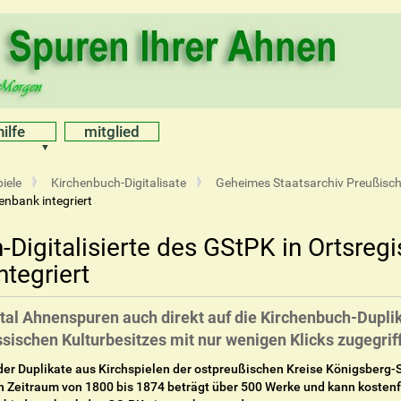
hilfe
mitglied
iele
Kirchenbuch-Digitalisate
Geheimes Staatsarchiv Preußisch
enbank integriert
Digitalisierte des GStPK in Ortsregi
tegriert
tal Ahnenspuren auch direkt auf die Kirchenbuch-Dupl
sischen Kulturbesitzes mit nur wenigen Klicks zugegrif
der Duplikate aus Kirchspielen der ostpreußischen Kreise Königsberg-
n Zeitraum von 1800 bis 1874 beträgt über 500 Werke und kann koste