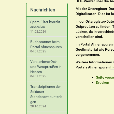
DFG-Viewer über die A
Mit der Ortsregister-D
Nachrichten
Digitalisaten. Dies ist
In der Ortsregister-Dat
Spam-Filter korrekt
Ostpreußen zu finden. 
einstellen
Lücken, da in verschie
11.02.2026
verschollen sind.
Buchscanner beim
Im Portal Ahnenspuren 
Portal Ahnenspuren
Quellmaterial wie Pers
04.01.2025
vorgenommen.
Verstorbene Ost-
Weitere Informationen z
und Westpreußen in
Portals Ahnenspuren
hi
Hessen
04.01.2025
I
Seite vers
n
Drucken
Transkriptionen der
h
Soldauer
a
Standesamtsunterla
l
gen
t
28.10.2024
s
p