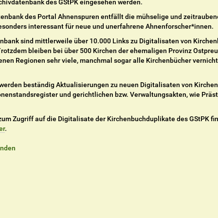
rchivdatenbank des GStPK eingesehen werden.
atenbank des Portal Ahnenspuren entfällt die mühselige und zeitraube
 besonders interessant für neue und unerfahrene Ahnenforscher*innen.
enbank sind mittlerweile über 10.000 Links zu Digitalisaten von Kirche
Trotzdem bleiben bei über 500 Kirchen der ehemaligen Provinz Ostpre
denen Regionen sehr viele, manchmal sogar alle Kirchenbücher vernich
werden beständig Aktualisierungen zu neuen Digitalisaten von Kirch
onenstandsregister und gerichtlichen bzw. Verwaltungsakten, wie Präs
um Zugriff auf die Digitalisate der Kirchenbuchduplikate des GStPK fi
er
.
enden