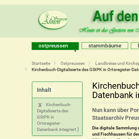
ostpreussen
stammbäume
S
Startseite
Ostpreussen
Landkreise und Kirchsp
i
Kirchenbuch-Digitalisierte des GStPK in Ortsregister-Dat
e
s
Kirchenbuch-
i
Inhalt
Datenbank in
n
d
Kirchenbuch-
h
Nun kann über Por
Digitalisierte des
i
GStPK in
Staatsarchiv Preus
e
Ortsregister-
r
Die digitale Sammlung 
Datenbank integriert
und Fischhausen für de