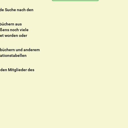
nde Suche nach den
nbüchern aus
ußens noch viele
tet worden oder
enbüchern und anderem
tationstabellen
nden Mitglieder des