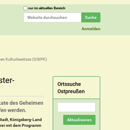
Website durchsuchen
nur im aktuellen Bereich
Erweiterte Suche…
Anmelden
en Kulturbesitzes (GStPK)
ster-
Ortssuche
Ostpreußen
ikate des Geheimen
fen werden.
Stadt, Königsberg-Land
nfrei mit dem Programm