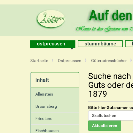
ostpreussen
stammbäume
S
Startseite
Ostpreussen
Güteradressbücher
i
e
Suche nach 
s
Inhalt
Guts oder d
i
n
1879
Allenstein
d
h
Braunsberg
Bitte hier Gutsnamen o
i
e
Friedland
r
Fischhausen