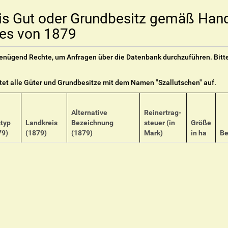
is Gut oder Grundbesitz gemäß Han
es von 1879
 genügend Rechte, um Anfragen über die Datenbank durchzuführen. Bitt
stet alle Güter und Grundbesitze mit dem Namen "
Szallutschen
" auf.
Alternative
Reinertrag-
styp
Landkreis
Bezeichnung
steuer (in
Größe
79)
(1879)
(1879)
Mark)
in ha
Be