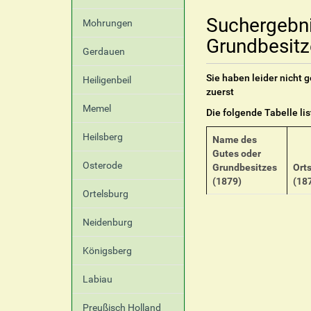
Suchergebn
Mohrungen
Grundbesitz
Gerdauen
Sie haben leider nicht
Heiligenbeil
zuerst
Memel
Die folgende Tabelle li
Heilsberg
Name des
Gutes oder
Osterode
Grundbesitzes
Ort
(1879)
(18
Ortelsburg
Neidenburg
Königsberg
Labiau
Preußisch Holland