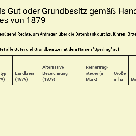
is Gut oder Grundbesitz gemäß Han
es von 1879
 genügend Rechte, um Anfragen über die Datenbank durchzuführen. Bitt
stet alle Güter und Grundbesitze mit dem Namen "
Sperling
" auf.
Alternative
Reinertrag-
styp
Landkreis
Bezeichnung
steuer (in
Größe
79)
(1879)
(1879)
Mark)
in ha
Be