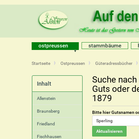
ostpreussen
stammbäume
S
Startseite
Ostpreussen
Güteradressbücher
i
e
Suche nach 
s
Inhalt
Guts oder d
i
n
1879
Allenstein
d
h
Braunsberg
Bitte hier Gutsnamen o
i
e
Friedland
r
Fischhausen