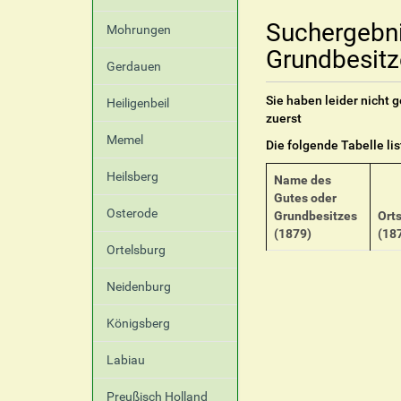
Suchergebn
Mohrungen
Grundbesitz
Gerdauen
Sie haben leider nicht
Heiligenbeil
zuerst
Memel
Die folgende Tabelle li
Heilsberg
Name des
Gutes oder
Osterode
Grundbesitzes
Ort
(1879)
(18
Ortelsburg
Neidenburg
Königsberg
Labiau
Preußisch Holland