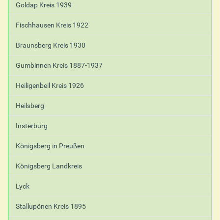
Goldap Kreis 1939
i
f
Fischhausen Kreis 1922
i
s
Braunsberg Kreis 1930
c
h
Gumbinnen Kreis 1887-1937
e
A
Heiligenbeil Kreis 1926
k
t
i
Heilsberg
o
n
Insterburg
e
n
Königsberg in Preußen
Königsberg Landkreis
Lyck
Stallupönen Kreis 1895