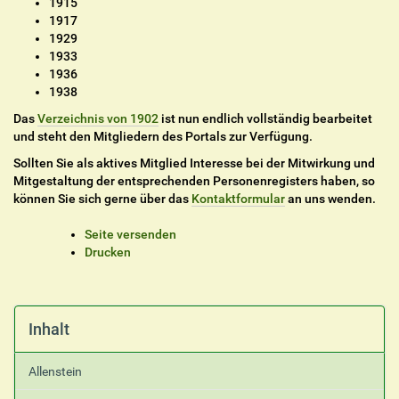
1915
1917
1929
1933
1936
1938
Das
Verzeichnis von 1902
ist nun endlich vollständig bearbeitet
und steht den Mitgliedern des Portals zur Verfügung.
Sollten Sie als aktives Mitglied Interesse bei der Mitwirkung und
Mitgestaltung der entsprechenden Personenregisters haben, so
können Sie sich gerne über das
Kontaktformular
an uns wenden.
I
Seite versenden
n
Drucken
h
a
l
t
Inhalt
s
p
Allenstein
e
z