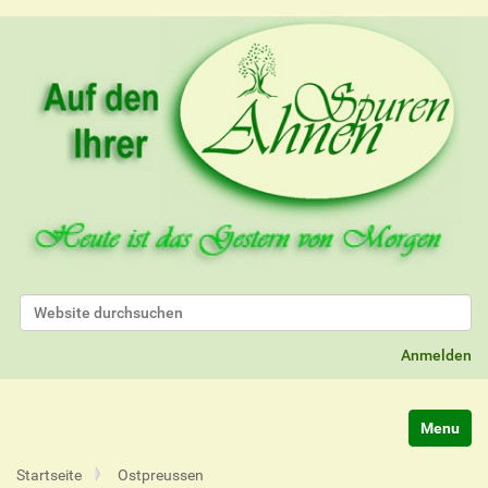
Website durchsuchen
Erweiterte Suche…
Anmelden
Navigatio
Startseite
Ostpreussen