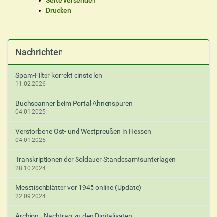
I
Seite versenden
n
Drucken
h
a
l
t
Nachrichten
s
p
Spam-Filter korrekt einstellen
e
11.02.2026
z
i
Buchscanner beim Portal Ahnenspuren
f
04.01.2025
i
s
Verstorbene Ost- und Westpreußen in Hessen
c
04.01.2025
h
e
Transkriptionen der Soldauer Standesamtsunterlagen
A
28.10.2024
k
t
Messtischblätter vor 1945 online (Update)
i
22.09.2024
o
n
Archion - Nachtrag zu den Digitalisaten