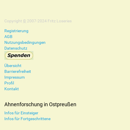
a
l
t
Copyright
s
©
2007-2024 Fritz Loseries
p
Registrierung
e
AGB
z
Nutzungsbedingungen
i
Datenschutz
f
i
s
Übersicht
c
Barrierefreiheit
h
Impressum
e
Profil
A
Kontakt
k
t
i
Ahnenforschung in Ostpreußen
o
Infos für Einsteiger
n
Infos für Fortgeschrittene
e
n