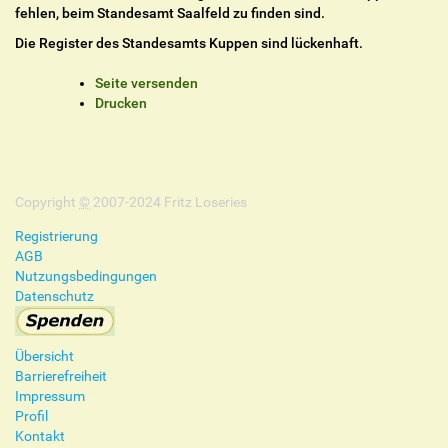
fehlen, beim Standesamt Saalfeld zu finden sind.
Die Register des Standesamts Kuppen sind lückenhaft.
I
Seite versenden
n
Drucken
h
a
l
t
Copyright
s
©
2007-2024 Fritz Loseries
p
Registrierung
e
AGB
z
Nutzungsbedingungen
i
Datenschutz
f
i
s
Übersicht
c
Barrierefreiheit
h
Impressum
e
Profil
A
Kontakt
k