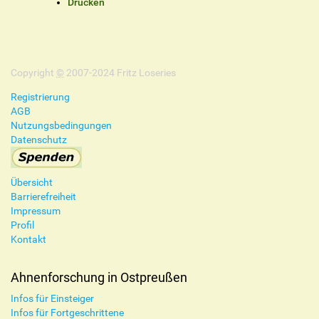
n
Drucken
h
a
l
t
Copyright
s
©
2007-2024 Fritz Loseries
p
Registrierung
e
AGB
z
Nutzungsbedingungen
i
Datenschutz
f
i
s
Übersicht
c
Barrierefreiheit
h
Impressum
e
Profil
A
Kontakt
k
t
i
Ahnenforschung in Ostpreußen
o
Infos für Einsteiger
n
Infos für Fortgeschrittene
e