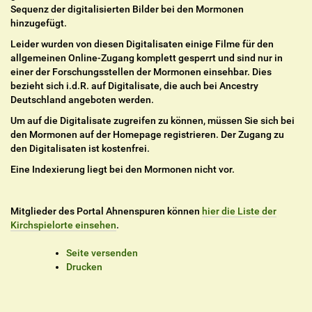
Sequenz der digitalisierten Bilder bei den Mormonen
hinzugefügt.
Leider wurden von diesen Digitalisaten einige Filme für den
allgemeinen Online-Zugang komplett gesperrt und sind nur in
einer der Forschungsstellen der Mormonen einsehbar. Dies
bezieht sich i.d.R. auf Digitalisate, die auch bei Ancestry
Deutschland angeboten werden.
Um auf die Digitalisate zugreifen zu können, müssen Sie sich bei
den Mormonen auf der Homepage registrieren. Der Zugang zu
den Digitalisaten ist kostenfrei.
Eine Indexierung liegt bei den Mormonen nicht vor.
Mitglieder des Portal Ahnenspuren können
hier die Liste der
Kirchspielorte einsehen
.
I
Seite versenden
n
Drucken
h
a
l