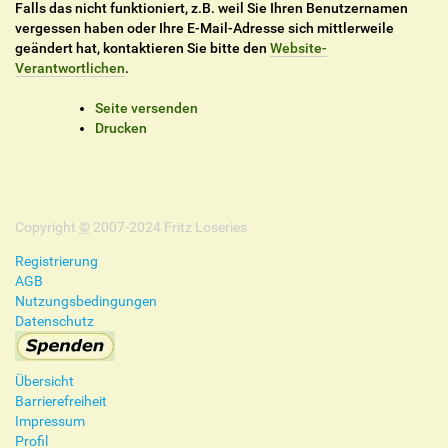
Falls das nicht funktioniert, z.B. weil Sie Ihren Benutzernamen
vergessen haben oder Ihre E-Mail-Adresse sich mittlerweile
geändert hat, kontaktieren Sie bitte den
Website-
Verantwortlichen
.
I
Seite versenden
n
Drucken
h
a
l
t
Copyright
s
©
2007-2024 Fritz Loseries
p
Registrierung
e
AGB
z
Nutzungsbedingungen
i
Datenschutz
f
i
s
Übersicht
c
Barrierefreiheit
h
Impressum
e
Profil
A