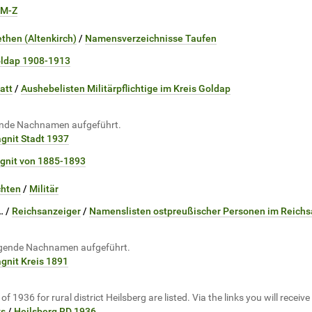
 M-Z
then (Altenkirch)
/
Namensverzeichnisse Taufen
Goldap 1908-1913
att
/
Aushebelisten Militärpflichtige im Kreis Goldap
gende Nachnamen aufgeführt.
gnit Stadt 1937
agnit von 1885-1893
chten
/
Militär
…
/
Reichsanzeiger
/
Namenslisten ostpreußischer Personen im Reichs
olgende Nachnamen aufgeführt.
gnit Kreis 1891
1936 for rural district Heilsberg are listed. Via the links you will receiv
ks
/
Heilsberg RD 1936