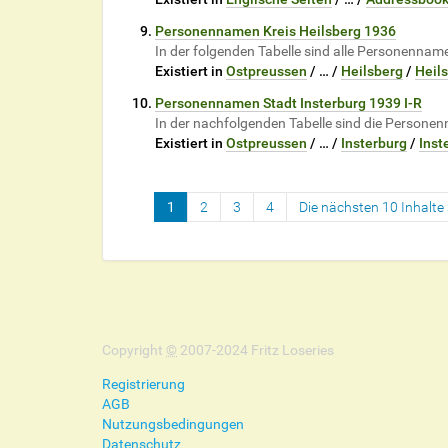
Personennamen Kreis Heilsberg 1936
In der folgenden Tabelle sind alle Personennam
Existiert in
Ostpreussen
/
…
/
Heilsberg
/
Heil
Personennamen Stadt Insterburg 1939 I-R
In der nachfolgenden Tabelle sind die Personen
Existiert in
Ostpreussen
/
…
/
Insterburg
/
Inst
1
2
3
4
Die nächsten 10 Inhalte
Copyright
©
2007-2024 Fritz Loseries
Registrierung
AGB
Nutzungsbedingungen
Datenschutz