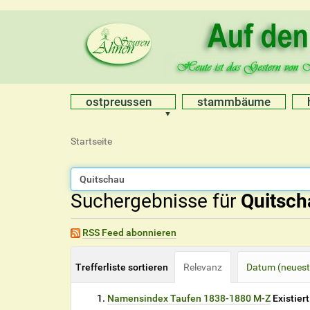
ostpreussen
stammbäume
S
Startseite
i
e
s
Suchergebnisse für
Quitsch
i
n
d
RSS Feed abonnieren
h
i
e
Trefferliste sortieren
Relevanz
Datum (neuest
r
Namensindex Taufen 1838-1880 M-Z
Existiert