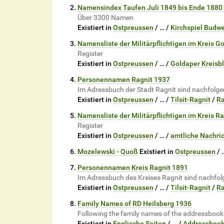
Namensindex Taufen Juli 1849 bis Ende 1880
Über 3300 Namen
Existiert in
Ostpreussen
/
…
/
Kirchspiel Budwe
Namensliste der Militärpflichtigen im Kreis 
Register
Existiert in
Ostpreussen
/
…
/
Goldaper Kreisbl
Personennamen Ragnit 1937
Im Adressbuch der Stadt Ragnit sind nachfol
Existiert in
Ostpreussen
/
…
/
Tilsit-Ragnit
/
Ra
Namensliste der Militärpflichtigen im Kreis R
Register
Existiert in
Ostpreussen
/
…
/
amtliche Nachri
Mozelewski - Quoß
Existiert in
Ostpreussen
/
Personennamen Kreis Ragnit 1891
Im Adressbuch des Kreises Ragnit sind nachf
Existiert in
Ostpreussen
/
…
/
Tilsit-Ragnit
/
Ra
Family Names of RD Heilsberg 1936
Following the family names of the addressbook of 
Existiert in
Englische Seiten
/
…
/
Addressboo