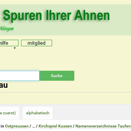
hilfe
mitglied
au
e zuerst)
alphabetisch
 in
Ostpreussen
/
…
/
Kirchspiel Kussen
/
Namensverzeichnisse Taufen